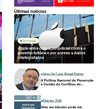
Instagram
YouTube
Follows
Subscribers
Últimas notícias
Tecnologia
Apple entra com ação judicial contra o
governo britânico por acesso a dados
criptografados
Silvio Da Costa Bringel Batista
A Política Nacional de Prevenção
e Gestão de Conflitos de
Interesses no Judiciário
Eleições 2026
Voto em trânsito pode ser