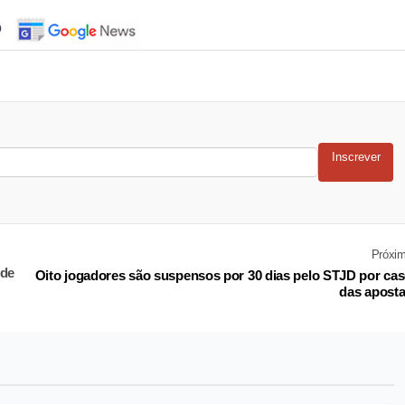
o
Inscrever
Próxi
nde
Oito jogadores são suspensos por 30 dias pelo STJD por ca
das apost