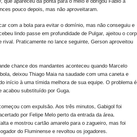
, que apareceu da ponta para o meio e obrigou Fábio a
ances pouco depois, mas não aproveitaram.
icar com a bola para evitar o domínio, mas não conseguiu e
cebeu lindo passe em profundidade de Pulgar, ajeitou o cor
e rival. Praticamente no lance seguinte, Gerson aproveitou
grande chance dos mandantes aconteceu quando Marcelo
 a bola, deixou Thiago Maia na saudade com uma caneta e
ndo início à uma tímida melhora de sua equipe. O problema é
 e acabou substituído por Guga.
começou com expulsão. Aos três minutos, Gabigol foi
certado por Felipe Melo perto da entrada da área.
falta e mostrou cartão amarelo para o zagueiro, mas foi
ogador do Fluminense e revoltou os jogadores.