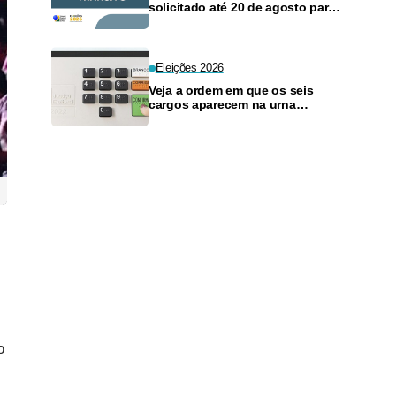
solicitado até 20 de agosto para
as eleições de outubro
Eleições 2026
Veja a ordem em que os seis
cargos aparecem na urna
eletrônica
o