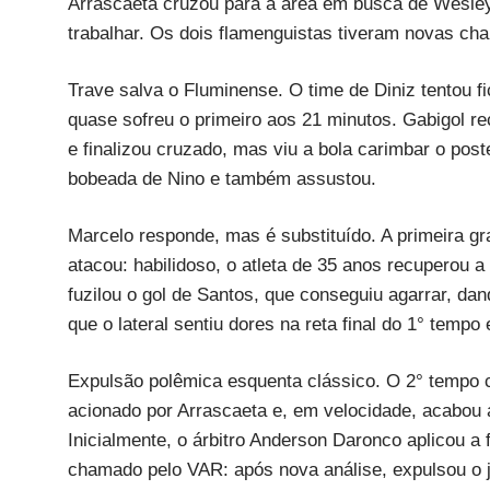
Arrascaeta cruzou para a área em busca de Wesley
trabalhar. Os dois flamenguistas tiveram novas ch
Trave salva o Fluminense. O time de Diniz tentou f
quase sofreu o primeiro aos 21 minutos. Gabigol re
e finalizou cruzado, mas viu a bola carimbar o post
bobeada de Nino e também assustou.
Marcelo responde, mas é substituído. A primeira 
atacou: habilidoso, o atleta de 35 anos recuperou
fuzilou o gol de Santos, que conseguiu agarrar, da
que o lateral sentiu dores na reta final do 1° tempo
Expulsão polêmica esquenta clássico. O 2° tempo 
acionado por Arrascaeta e, em velocidade, acabou a
Inicialmente, o árbitro Anderson Daronco aplicou a 
chamado pelo VAR: após nova análise, expulsou o j