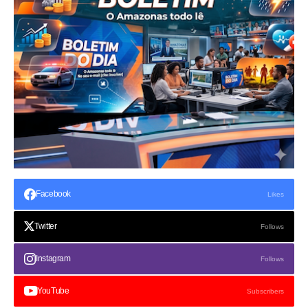
Facebook
Likes
Twitter
Follows
Instagram
Follows
YouTube
Subscribers