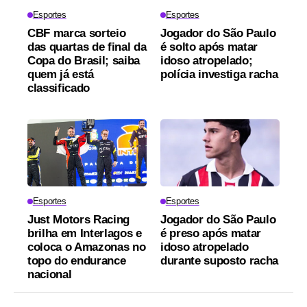
Esportes
Esportes
CBF marca sorteio
Jogador do São Paulo
das quartas de final da
é solto após matar
Copa do Brasil; saiba
idoso atropelado;
quem já está
polícia investiga racha
classificado
Esportes
Esportes
Just Motors Racing
Jogador do São Paulo
brilha em Interlagos e
é preso após matar
coloca o Amazonas no
idoso atropelado
topo do endurance
durante suposto racha
nacional