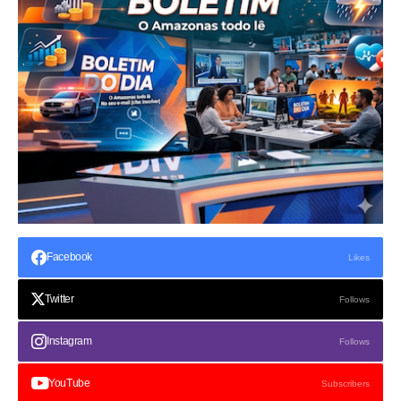
Facebook
Likes
Twitter
Follows
Instagram
Follows
YouTube
Subscribers