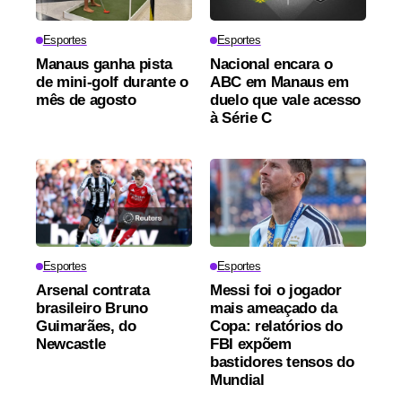
Esportes
Esportes
Manaus ganha pista
Nacional encara o
de mini-golf durante o
ABC em Manaus em
mês de agosto
duelo que vale acesso
à Série C
Esportes
Esportes
Arsenal contrata
Messi foi o jogador
brasileiro Bruno
mais ameaçado da
Guimarães, do
Copa: relatórios do
Newcastle
FBI expõem
bastidores tensos do
Mundial