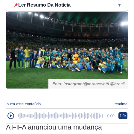
📌
Ler Resumo Da Notícia
▾
Foto: Instagram/@mrancelotti @brasil
ouça este conteúdo
readme
1.0x
0:00
A FIFA anunciou uma mudança