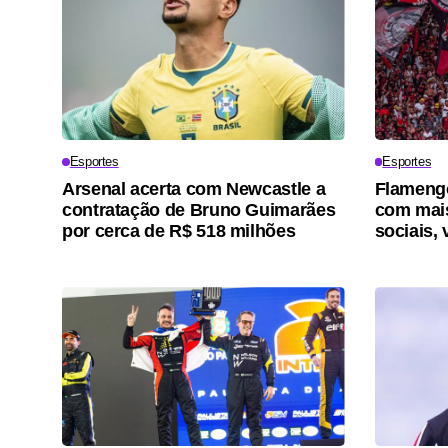
Esportes
Esportes
Arsenal acerta com Newcastle a
Flamengo
contratação de Bruno Guimarães
com mais
por cerca de R$ 518 milhões
sociais, 