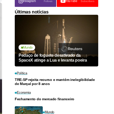
Instagram
YouTube
Follows
Subscribers
Últimas notícias
Mundo
Pedaço de foguete desativado da
SpaceX atinge a Lua e levanta poeira
Política
TRE-SP rejeita recurso e mantém inelegibilidade
de Marçal por 8 anos
Economia
Fechamento do mercado financeiro
Mundo