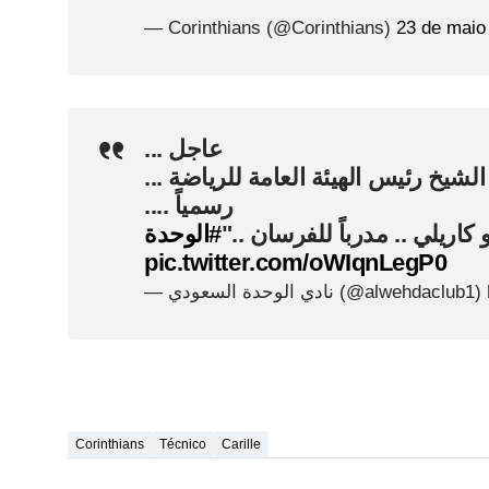
— Corinthians (@Corinthians)
23 de maio
عاجل ...
 الشيخ رئيس الهيئة العامة للرياضة
رسمياً ....
" يبو كاريلي .. مدرباً للفرسان
#الوحدة
pic.twitter.com/oWIqnLegP0
— نادي الوحدة السعودي (@alwehdaclub1)
Corinthians
Técnico
Carille