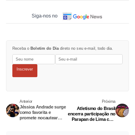
Siga-nos no
Receba o
Boletim do Dia
direto no seu e-mail, todo dia.
Inscrever
Anterior
Próxima
Jéssica Andrade surge
Atletismo do Brasil
como favorita e
encerra participação no
promete nocautear
Parapan de Lima com
Zhang no UFC deste
82 medalhas
sábado