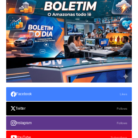
Facebook
Likes
Twitter
Follows
Instagram
Follows
YouTube
Subscribers