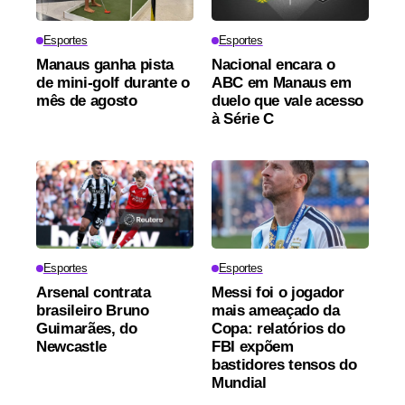
Esportes
Esportes
Manaus ganha pista
Nacional encara o
de mini-golf durante o
ABC em Manaus em
mês de agosto
duelo que vale acesso
à Série C
Esportes
Esportes
Arsenal contrata
Messi foi o jogador
brasileiro Bruno
mais ameaçado da
Guimarães, do
Copa: relatórios do
Newcastle
FBI expõem
bastidores tensos do
Mundial