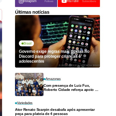
Instagram
YouTube
Follows
Subscribers
Últimas notícias
Brasil
Governo exige regras mais rígidas no
Discord para proteger crianças e
adolescentes
Amazonas
Com presença de Luiz Fux,
Roberto Cidade reforça apoio a
projeto social de jiu-jitsu no
Ouro Verde
Variedades
Ator Renato Scarpin desabafa após apresentar
peça para plateia de 4 pessoas