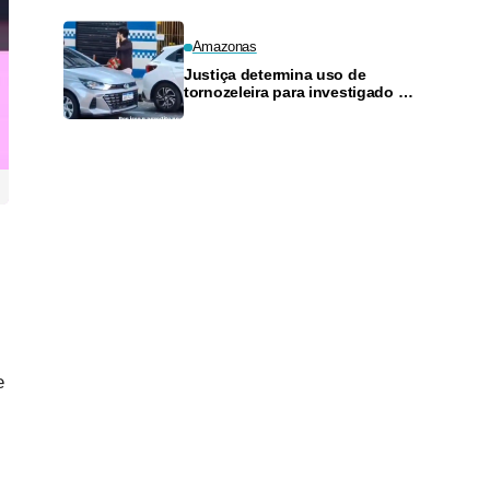
Amazonas
Justiça determina uso de
tornozeleira para investigado por
perseguir estudante em Manaus
e