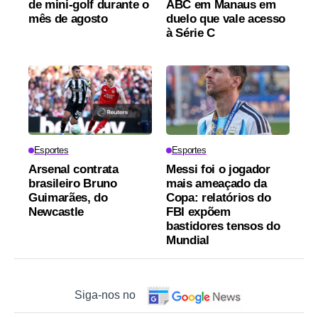
de mini-golf durante o
ABC em Manaus em
mês de agosto
duelo que vale acesso
à Série C
Esportes
Esportes
Arsenal contrata
Messi foi o jogador
brasileiro Bruno
mais ameaçado da
Guimarães, do
Copa: relatórios do
Newcastle
FBI expõem
bastidores tensos do
Mundial
Siga-nos no