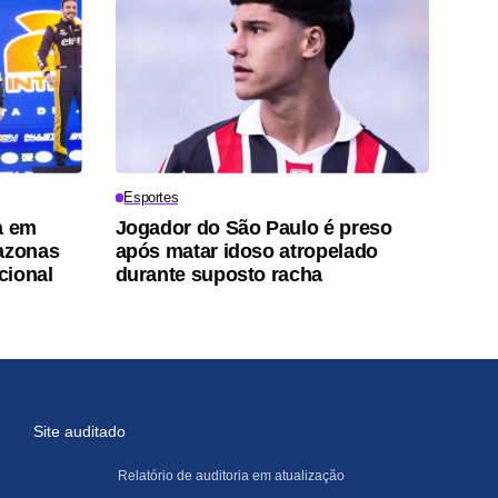
Esportes
a em
Jogador do São Paulo é preso
mazonas
após matar idoso atropelado
cional
durante suposto racha
Site auditado
Relatório de auditoria em atualização