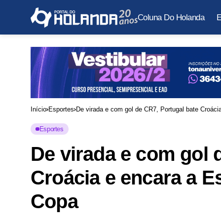
Coluna Do Holanda
E
Início
Esportes
De virada e com gol de CR7, Portugal bate Croáci
Esportes
De virada e com gol 
Croácia e encara a E
Copa