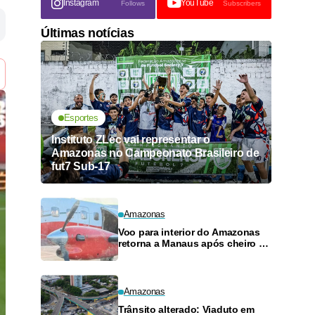
Instagram
YouTube
Follows
Subscribers
Últimas notícias
Esportes
Instituto ZLec vai representar o
Amazonas no Campeonato Brasileiro de
fut7 Sub-17
Amazonas
Voo para interior do Amazonas
retorna a Manaus após cheiro de
combustível e falhas
Amazonas
Trânsito alterado: Viaduto em