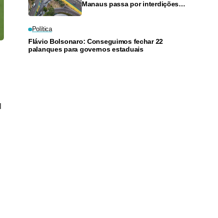
Manaus passa por interdições
neste domingo
Política
Flávio Bolsonaro: Conseguimos fechar 22
palanques para governos estaduais
l