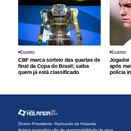
Esportes
Esportes
CBF marca sorteio das quartas de
Jogador 
final da Copa do Brasil; saiba
após mat
quem já está classificado
polícia i
Diretor-Presidente: Raimundo de Holanda
Artigos assinados são de responsabilidade de seus