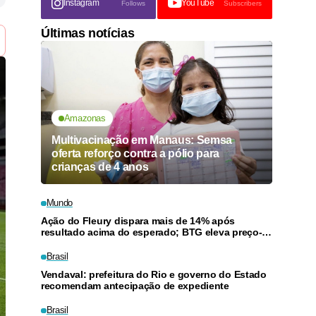
Instagram
YouTube
Follows
Subscribers
Últimas notícias
Amazonas
Multivacinação em Manaus: Semsa
oferta reforço contra a pólio para
crianças de 4 anos
Mundo
Ação do Fleury dispara mais de 14% após
resultado acima do esperado; BTG eleva preço-
alvo
Brasil
Vendaval: prefeitura do Rio e governo do Estado
recomendam antecipação de expediente
Brasil