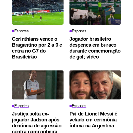
Esportes
Esportes
Corinthians vence o
Jogador brasileiro
Bragantino por 2 a 0 e
despenca em buraco
entra no G7 do
durante comemoração
Brasileirão
de gol; vídeo
Esportes
Esportes
Justiça solta ex-
Pai de Lionel Messi é
jogador Jadson após
velado em cerimônia
denúncia de agressão
íntima na Argentina
contra companheira