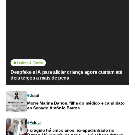
Justiça & Direito
Deepfake e IA para aliciar criança agora custam até
dois terços a mais de pena
Brasil
Morre Marina Barros, filha do médico e candidato
ao Senado Antônio Barros
Policial
Foragido há cinco anos, ex-apadrinhado no
Detran-MS vira réu de novo — e é achado fazendo