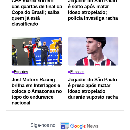
CBF marca sorteio
Jogador do São Paulo
das quartas de final da
é solto após matar
Copa do Brasil; saiba
idoso atropelado;
quem já está
polícia investiga racha
classificado
Esportes
Esportes
Just Motors Racing
Jogador do São Paulo
brilha em Interlagos e
é preso após matar
coloca o Amazonas no
idoso atropelado
topo do endurance
durante suposto racha
nacional
Siga-nos no