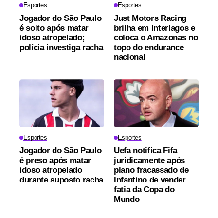
Esportes
Esportes
Jogador do São Paulo
Just Motors Racing
é solto após matar
brilha em Interlagos e
idoso atropelado;
coloca o Amazonas no
polícia investiga racha
topo do endurance
nacional
Esportes
Esportes
Jogador do São Paulo
Uefa notifica Fifa
é preso após matar
juridicamente após
idoso atropelado
plano fracassado de
durante suposto racha
Infantino de vender
fatia da Copa do
Mundo