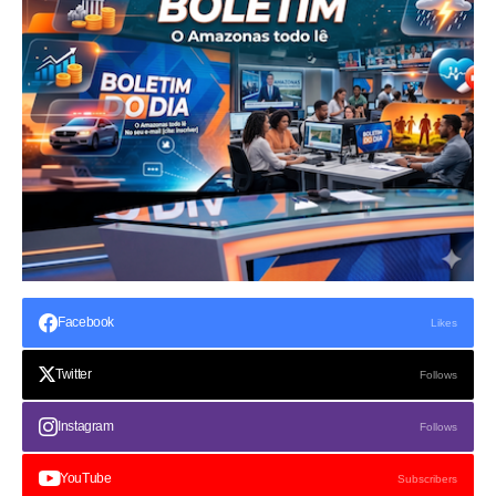
Facebook
Likes
Twitter
Follows
Instagram
Follows
YouTube
Subscribers