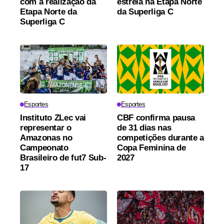
com a realização da
estreia na Etapa Norte
Etapa Norte da
da Superliga C
Superliga C
Esportes
Esportes
Instituto ZLec vai
CBF confirma pausa
representar o
de 31 dias nas
Amazonas no
competições durante a
Campeonato
Copa Feminina de
Brasileiro de fut7 Sub-
2027
17