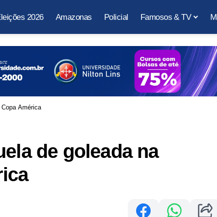
leições 2026
Amazonas
Policial
Famosos & TV
M
a Copa América
uela de goleada na
rica