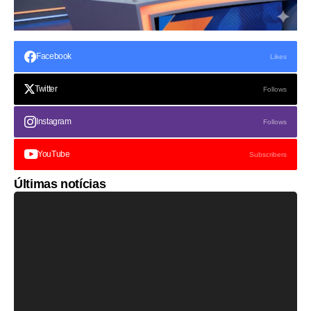
Facebook
Likes
Twitter
Follows
Instagram
Follows
YouTube
Subscribers
Últimas notícias