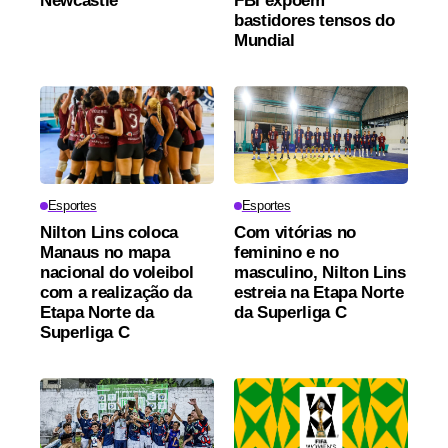
Newcastle
FBI expõem
bastidores tensos do
Mundial
Esportes
Esportes
Nilton Lins coloca
Com vitórias no
Manaus no mapa
feminino e no
nacional do voleibol
masculino, Nilton Lins
com a realização da
estreia na Etapa Norte
Etapa Norte da
da Superliga C
Superliga C