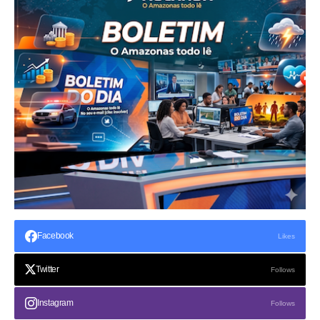
Facebook
Likes
Twitter
Follows
Instagram
Follows