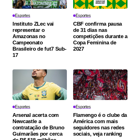
Esportes
Esportes
Instituto ZLec vai
CBF confirma pausa
representar o
de 31 dias nas
Amazonas no
competições durante a
Campeonato
Copa Feminina de
Brasileiro de fut7 Sub-
2027
17
Esportes
Esportes
Arsenal acerta com
Flamengo é o clube da
Newcastle a
América com mais
contratação de Bruno
seguidores nas redes
Guimarães por cerca
sociais, veja ranking