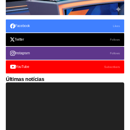
Facebook
Likes
Twitter
Follows
Instagram
Follows
YouTube
Subscribers
Últimas notícias