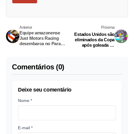
Anterior
Próxima
Equipe amazonense
Estados Unidos são
Just Motors Racing
eliminados da Copa
desembarca no Paraná
após goleada da
em busca do
Bélgica por 4 a 1
bicampeonato no
'Road to 1000 Milhas'
Comentários (0)
Deixe seu comentário
Nome *
E-mail *