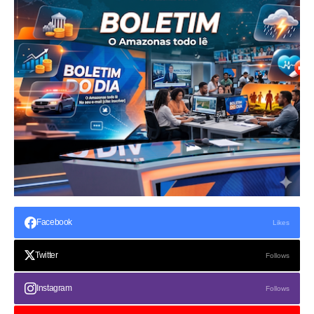
Facebook
Likes
Twitter
Follows
Instagram
Follows