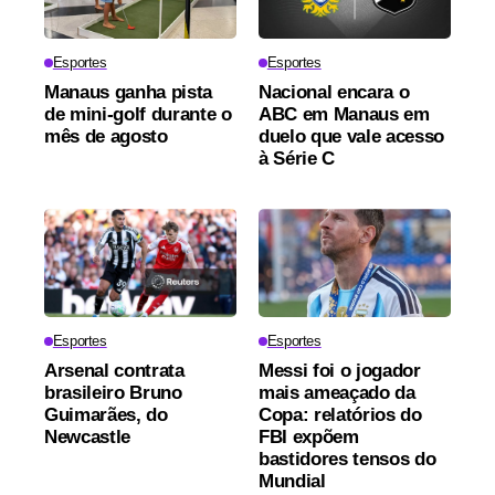
Esportes
Esportes
Manaus ganha pista
Nacional encara o
de mini-golf durante o
ABC em Manaus em
mês de agosto
duelo que vale acesso
à Série C
Esportes
Esportes
Arsenal contrata
Messi foi o jogador
brasileiro Bruno
mais ameaçado da
Guimarães, do
Copa: relatórios do
Newcastle
FBI expõem
bastidores tensos do
Mundial