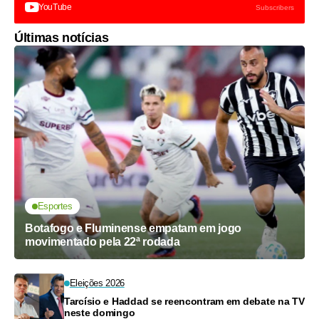
YouTube
Subscribers
Últimas notícias
Esportes
Botafogo e Fluminense empatam em jogo
movimentado pela 22ª rodada
Eleições 2026
Tarcísio e Haddad se reencontram em debate na TV
neste domingo