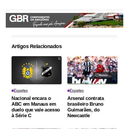
Artigos Relacionados
Esportes
Esportes
Nacional encara o
Arsenal contrata
ABC em Manaus em
brasileiro Bruno
duelo que vale acesso
Guimarães, do
à Série C
Newcastle