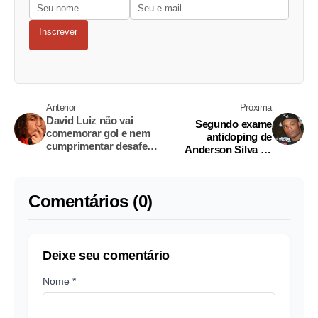
Inscrever
Anterior
Próxima
David Luiz não vai
Segundo exame
comemorar gol e nem
antidoping de
cumprimentar desafeto
Anderson Silva dá
de ex-time
negativo
Comentários (0)
Deixe seu comentário
Nome *