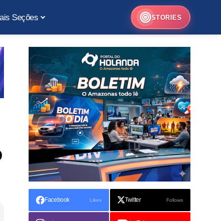
ais Seções
STORIES
o
Facebook
Twitter
Likes
Follows