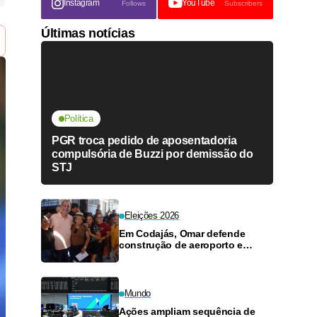
Instagram
YouTube
Follows
Subscribers
Últimas notícias
Política
PGR troca pedido de aposentadoria
compulsória de Buzzi por demissão do
STJ
Eleições 2026
Em Codajás, Omar defende
construção de aeroporto e
maternidade para reduzir
isolamento do interior
Mundo
Ações ampliam sequência de