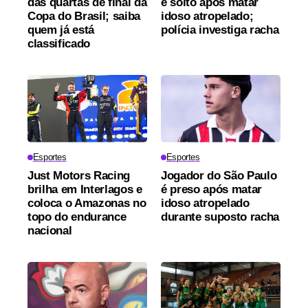
das quartas de final da
é solto após matar
Copa do Brasil; saiba
idoso atropelado;
quem já está
polícia investiga racha
classificado
Esportes
Esportes
Just Motors Racing
Jogador do São Paulo
brilha em Interlagos e
é preso após matar
coloca o Amazonas no
idoso atropelado
topo do endurance
durante suposto racha
nacional