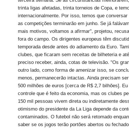
terceira semana. Se as circunstâncias melhorarem, 
trinta ligas afetadas, trinta torneios de Copa, e t
internacionalmente. Por isso, temos que conversar 
as competições terminarão em junho. Se já faláva
mais motivos, voltamos a afirmar", projetou, recus
fora do campo. Os dirigentes europeus têm discutid
temporada desde antes do adiamento da Euro. Tamb
clubes, que ficaram sem receitas de bilheteria e a
preciso receber, ainda, cotas de televisão. "Os g
outro lado, como forma de amenizar isso, se conclui
menos, permanecerão intactas. Ainda precisam ser
500 milhões de euros [cerca de R$ 2,7 bilhões]. Eu
controle que é feito da economia, mas os clubes p
150 mil pessoas vivem direta ou indiretamente des
otimismo do presidente da La Liga depende da cont
contaminados. O futebol não será retomado enquant
saber se os jogos terão portões abertos ou fechad