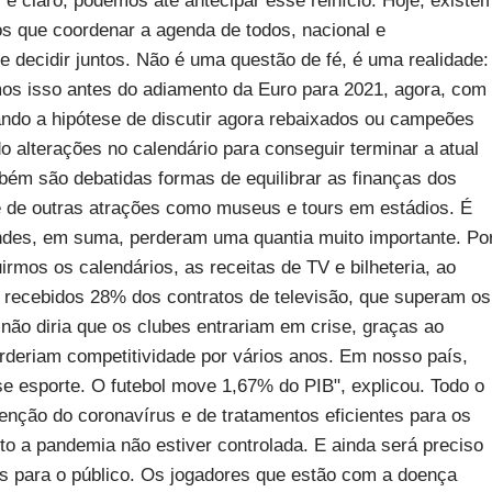
é claro, podemos até antecipar esse reinício. Hoje, existe
emos que coordenar a agenda de todos, nacional e
e decidir juntos. Não é uma questão de fé, é uma realidade:
mos isso antes do adiamento da Euro para 2021, agora, com
ando a hipótese de discutir agora rebaixados ou campeões
o alterações no calendário para conseguir terminar a atual
ém são debatidas formas de equilibrar as finanças dos
té de outras atrações como museus e tours em estádios. É
randes, em suma, perderam uma quantia muito importante. Po
rmos os calendários, as receitas de TV e bilheteria, ao
 recebidos 28% dos contratos de televisão, que superam os
 não diria que os clubes entrariam em crise, graças ao
erderiam competitividade por vários anos. Em nosso país,
se esporte. O futebol move 1,67% do PIB", explicou. Todo o
enção do coronavírus e de tratamentos eficientes para os
o a pandemia não estiver controlada. E ainda será preciso
os para o público. Os jogadores que estão com a doença