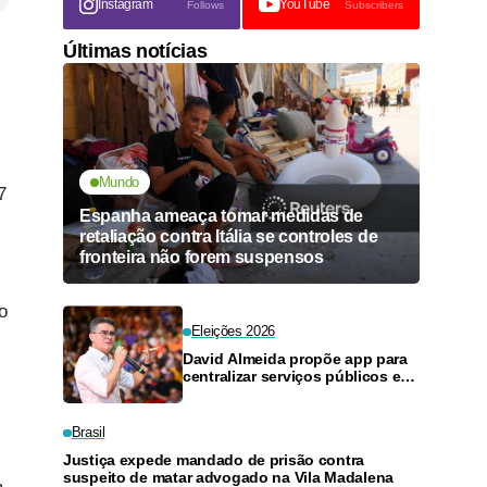
Instagram
YouTube
Follows
Subscribers
Últimas notícias
Mundo
7
Espanha ameaça tomar medidas de
retaliação contra Itália se controles de
,
fronteira não forem suspensos
o
Eleições 2026
David Almeida propõe app para
centralizar serviços públicos em
App e evitar viagens a Manaus
Brasil
Justiça expede mandado de prisão contra
suspeito de matar advogado na Vila Madalena