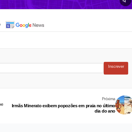
o
Inscrever
Próxima
be
Irmãs Minerato exibem popozões em praia no último
dia do ano