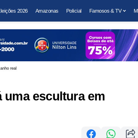
leições 2026
Amazonas
Policial
Famosos & TV
M
anho real
á uma escultura em