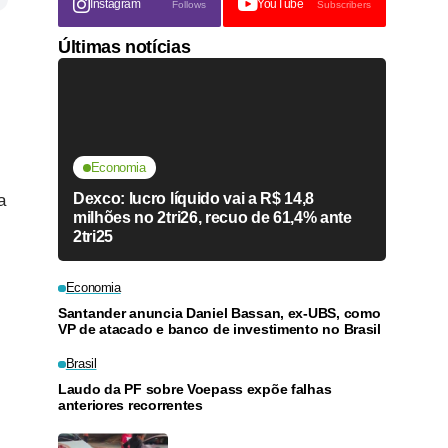
Instagram
YouTube
Follows
Subscribers
Últimas notícias
Economia
Dexco: lucro líquido vai a R$ 14,8
a
milhões no 2tri26, recuo de 61,4% ante
2tri25
Economia
Santander anuncia Daniel Bassan, ex-UBS, como
VP de atacado e banco de investimento no Brasil
Brasil
Laudo da PF sobre Voepass expõe falhas
anteriores recorrentes