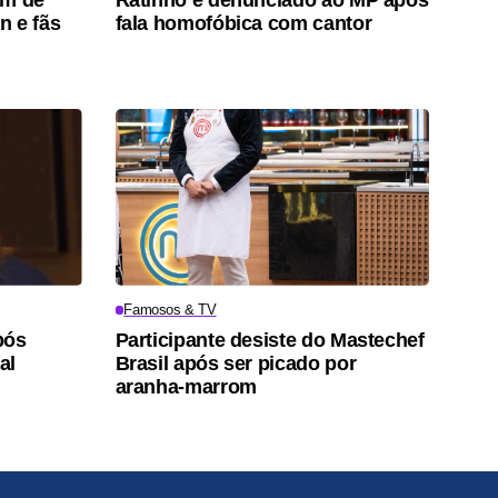
n e fãs
fala homofóbica com cantor
Famosos & TV
pós
Participante desiste do Mastechef
al
Brasil após ser picado por
aranha-marrom