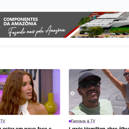
 TV
Famosos & TV
z estar em nova fase e
Lewis Hamilton abre álb