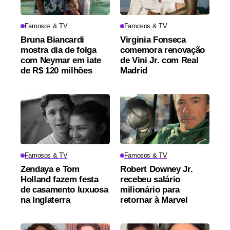
Famosos & TV
Famosos & TV
Bruna Biancardi
Virginia Fonseca
mostra dia de folga
comemora renovação
com Neymar em iate
de Vini Jr. com Real
de R$ 120 milhões
Madrid
Famosos & TV
Famosos & TV
Zendaya e Tom
Robert Downey Jr.
Holland fazem festa
recebeu salário
de casamento luxuosa
milionário para
na Inglaterra
retornar à Marvel