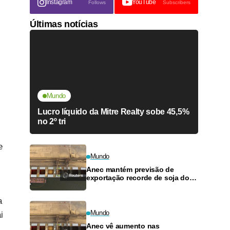
Instagram
YouTube
Follows
Subscribers
Últimas notícias
Mundo
Lucro líquido da Mitre Realty sobe 45,5%
no 2º tri
e
Mundo
Anec mantém previsão de
exportação recorde de soja do
Brasil em 2026, mas alerta para
dívidas agrícolas
a
Mundo
i
Anec vê aumento nas