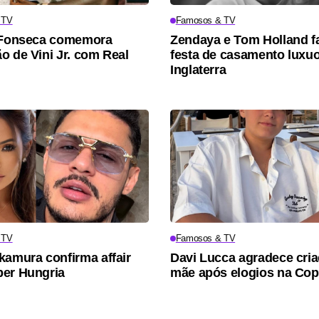
 TV
Famosos & TV
a Fonseca comemora
Zendaya e Tom Holland 
o de Vini Jr. com Real
festa de casamento luxu
Inglaterra
 TV
Famosos & TV
kamura confirma affair
Davi Lucca agradece cri
er Hungria
mãe após elogios na Co