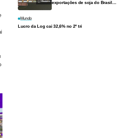
exportações de soja do Brasil
em agosto e recuo para o milho
e
Mundo
Lucro da Log cai 32,6% no 2º tri
i
u
o