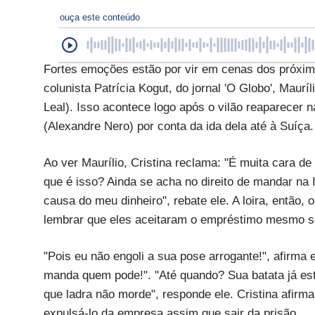
ouça este conteúdo
Fortes emoções estão por vir em cenas dos próximo
colunista Patrícia Kogut, do jornal 'O Globo', Maurí
Leal). Isso acontece logo após o vilão reaparecer 
(Alexandre Nero) por conta da ida dela até à Suíça.
Ao ver Maurílio, Cristina reclama: "É muita cara de
que é isso? Ainda se acha no direito de mandar na
causa do meu dinheiro", rebate ele. A loira, então,
lembrar que eles aceitaram o empréstimo mesmo s
"Pois eu não engoli a sua pose arrogante!", afirma 
manda quem pode!". "Até quando? Sua batata já está 
que ladra não morde", responde ele. Cristina afirma
expulsá-lo da empresa assim que sair da prisão.