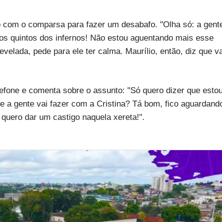
o com o comparsa para fazer um desabafo. "Olha só: a gent
 os quintos dos infernos! Não estou aguentando mais esse
evelada, pede para ele ter calma. Maurílio, então, diz que va
lefone e comenta sobre o assunto: "Só quero dizer que esto
ue a gente vai fazer com a Cristina? Tá bom, fico aguardand
uero dar um castigo naquela xereta!".