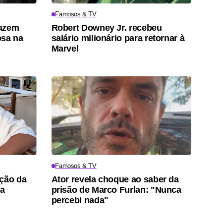
Famosos & TV
fazem
Robert Downey Jr. recebeu
osa na
salário milionário para retornar à
Marvel
Famosos & TV
ação da
Ator revela choque ao saber da
pa
prisão de Marco Furlan: "Nunca
percebi nada"