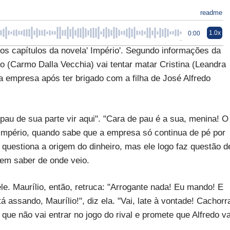
readme
1.0x
0:00
s capítulos da novela' Império'. Segundo informações da
lio (Carmo Dalla Vecchia) vai tentar matar Cristina (Leandra
na empresa após ter brigado com a filha de José Alfredo
 pau de sua parte vir aqui". "Cara de pau é a sua, menina! O
 Império, quando sabe que a empresa só continua de pé por
 o questiona a origem do dinheiro, mas ele logo faz questão d
em saber de onde veio.
ele. Maurílio, então, retruca: "Arrogante nada! Eu mando! E
assando, Maurílio!", diz ela. "Vai, late à vontade! Cachorr
 que não vai entrar no jogo do rival e promete que Alfredo va