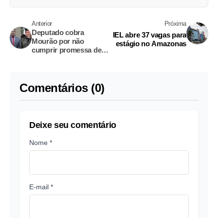
Anterior
Próxima
Deputado cobra
IEL abre 37 vagas para
Mourão por não
estágio no Amazonas
cumprir promessa de
comer boina após BR-
319 não ser recuperada
Comentários (0)
Deixe seu comentário
Nome *
E-mail *