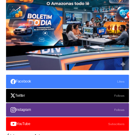
Facebook
Likes
Twitter
Follows
Instagram
Follows
YouTube
Subscribers