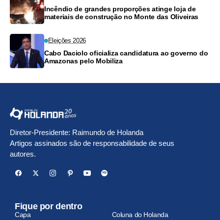
Incêndio de grandes proporções atinge loja de
materiais de construção no Monte das Oliveiras
Eleições 2026
Cabo Daciolo oficializa candidatura ao governo do
Amazonas pelo Mobiliza
Diretor-Presidente: Raimundo de Holanda
Artigos assinados são de responsabilidade de seus
autores.
Fique por dentro
Capa
Coluna do Holanda