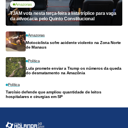
Amazonas
TJAM vota nesta terça-feira a lista tríplice para vaga
da advocacia pelo Quinto Constitucional
Amazonas
Motociclista sofre acidente violento na Zona Norte
de Manaus
Política
Lula promete enviar a Trump os números da queda
do desmatamento na Amazônia
Política
Tarcísio defende que ampliou quantidade de leitos
hospitalares e cirurgias em SP