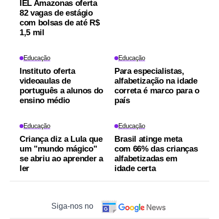
IEL Amazonas oferta
82 vagas de estágio
com bolsas de até R$
1,5 mil
Educação
Educação
Instituto oferta
Para especialistas,
videoaulas de
alfabetização na idade
português a alunos do
correta é marco para o
ensino médio
país
Educação
Educação
Criança diz a Lula que
Brasil atinge meta
um "mundo mágico"
com 66% das crianças
se abriu ao aprender a
alfabetizadas em
ler
idade certa
Siga-nos no