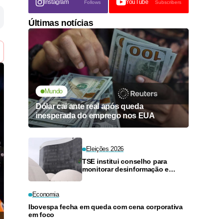
Instagram
YouTube
Follows
Subscribers
Últimas notícias
Mundo
Dólar cai ante real após queda
inesperada do emprego nos EUA
Eleições 2026
TSE institui conselho para
monitorar desinformação e
inteligência artificial
Economia
Ibovespa fecha em queda com cena corporativa
em foco