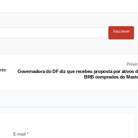
Inscrever
Próxi
nte
Governadora do DF diz que recebeu proposta por ativos 
BRB comprados do Mast
E-mail *