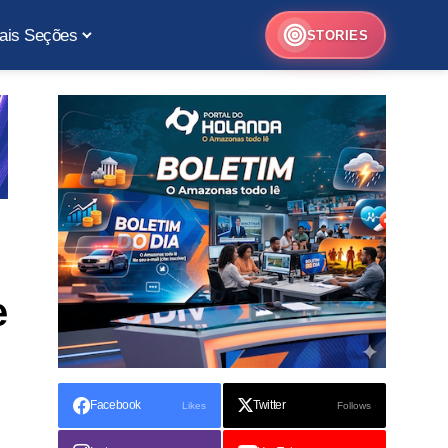
ais Seções
STORIES
e
Facebook
Twitter
Likes
Follows