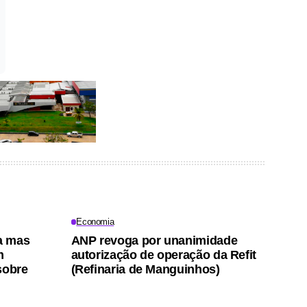
Economia
ta mas
ANP revoga por unanimidade
m
autorização de operação da Refit
sobre
(Refinaria de Manguinhos)