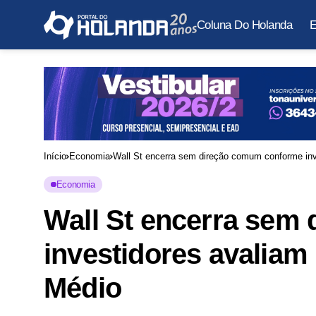
Coluna Do Holanda
E
Início
Economia
Wall St encerra sem direção comum conforme inv
Economia
Wall St encerra sem
investidores avaliam
Médio