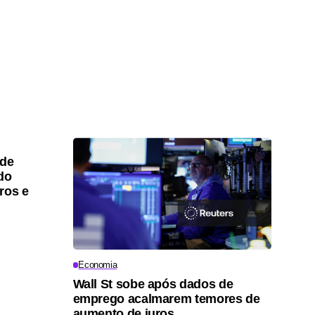
 de
do
ros e
Economia
Wall St sobe após dados de
emprego acalmarem temores de
aumento de juros