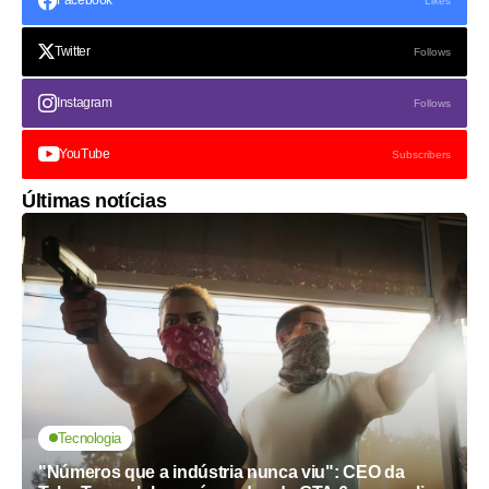
Likes
Twitter
Follows
Instagram
Follows
YouTube
Subscribers
Últimas notícias
Tecnologia
"Números que a indústria nunca viu": CEO da