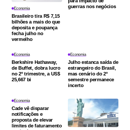
para impacto de
guerras nos negócios
Economia
Brasileiro tira R$ 7,15
bilhões a mais do que
deposita e poupança
fecha julho no
vermelho
Economia
Economia
Berkshire Hathaway,
Julho estanca saída de
de Buffet, dobra lucro
estrangeiro do Brasil,
no 2º trimestre, a US$
mas cenário do 2º
25,667 bi
semestre permanece
incerto
Economia
Cade vê disparar
notificações e
proposta de elevar
limites de faturamento