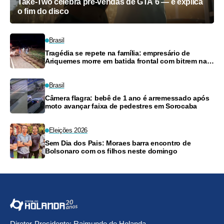
Take-Two celebra pré-vendas de GTA 6 — e explica
o fim do disco
Brasil
Tragédia se repete na família: empresário de
Ariquemes morre em batida frontal com bitrem na
BR-364
Brasil
Câmera flagra: bebê de 1 ano é arremessado após
moto avançar faixa de pedestres em Sorocaba
Eleições 2026
Sem Dia dos Pais: Moraes barra encontro de
Bolsonaro com os filhos neste domingo
Diretor-Presidente: Raimundo de Holanda