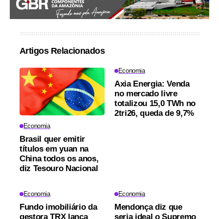
Artigos Relacionados
Economia
Axia Energia: Venda
no mercado livre
totalizou 15,0 TWh no
2tri26, queda de 9,7%
Economia
Brasil quer emitir
títulos em yuan na
China todos os anos,
diz Tesouro Nacional
Economia
Economia
Fundo imobiliário da
Mendonça diz que
gestora TRX lança
seria ideal o Supremo