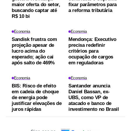
maior oferta do setor,
fixar parâmetros para
buscando captar até
a reforma tributária
R$ 10 bi
Economia
Economia
Sandisk frustra com
Mendonça: Executivo
projeção apesar de
precisa redefinir
lucro acima do
critérios para
esperado; ação cai
ocupação de cargos
após salto de 469%
em reguladoras
Economia
Economia
BIS: Risco de efeito
Santander anuncia
em cadeia de choque
Daniel Bassan, ex-
de energia pode
UBS, como VP de
justificar elevações de
atacado e banco de
juros rápidas
investimento no Brasil