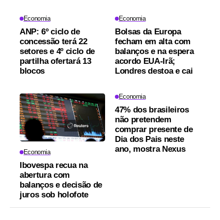
Economia
Economia
ANP: 6º ciclo de
Bolsas da Europa
concessão terá 22
fecham em alta com
setores e 4º ciclo de
balanços e na espera
partilha ofertará 13
acordo EUA-Irã;
blocos
Londres destoa e cai
Economia
47% dos brasileiros
não pretendem
comprar presente de
Dia dos Pais neste
ano, mostra Nexus
Economia
Ibovespa recua na
abertura com
balanços e decisão de
juros sob holofote