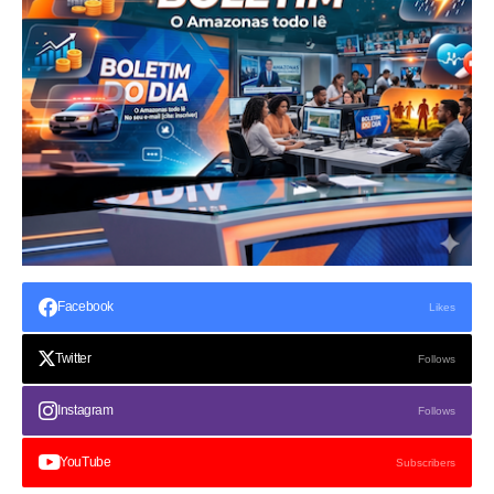
Facebook
Likes
Twitter
Follows
Instagram
Follows
YouTube
Subscribers