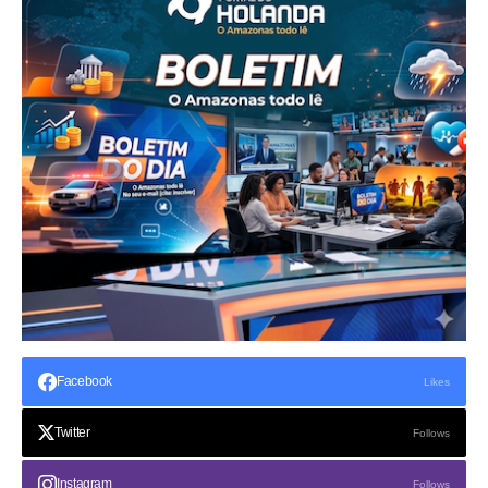
Facebook
Likes
Twitter
Follows
Instagram
Follows