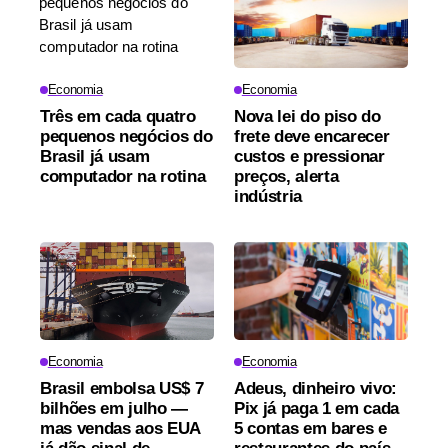
Economia
Economia
Três em cada quatro
Nova lei do piso do
pequenos negócios do
frete deve encarecer
Brasil já usam
custos e pressionar
computador na rotina
preços, alerta
indústria
Economia
Economia
Brasil embolsa US$ 7
Adeus, dinheiro vivo:
bilhões em julho —
Pix já paga 1 em cada
mas vendas aos EUA
5 contas em bares e