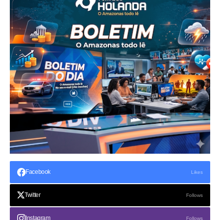
Facebook
Likes
Twitter
Follows
Instagram
Follows