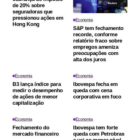
de 20% sobre
seguradoras que
pressionou ações em
Economia
Hong Kong
S&P tem fechamento
recorde, conforme
relatório fraco sobre
empregos ameniza
preocupações com
alta dos juros
Economia
Economia
B3 lança índice para
Ibovespa fecha em
medir o desempenho
queda com cena
de ações de menor
corporativa em foco
capitalização
Economia
Economia
Fechamento do
Ibovespa tem forte
mercado financeiro
queda com Petrobras