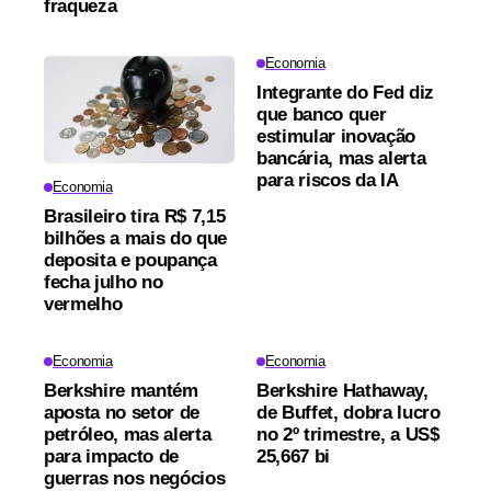
fraqueza
Economia
Integrante do Fed diz
que banco quer
estimular inovação
bancária, mas alerta
para riscos da IA
Economia
Brasileiro tira R$ 7,15
bilhões a mais do que
deposita e poupança
fecha julho no
vermelho
Economia
Economia
Berkshire mantém
Berkshire Hathaway,
aposta no setor de
de Buffet, dobra lucro
petróleo, mas alerta
no 2º trimestre, a US$
para impacto de
25,667 bi
guerras nos negócios