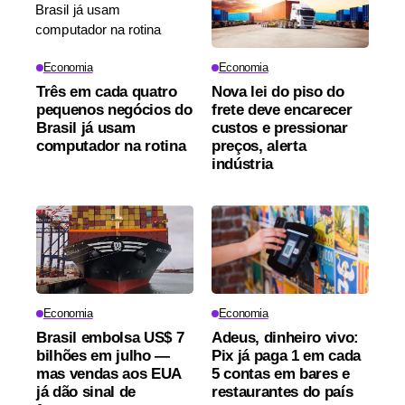
Economia
Economia
Três em cada quatro
Nova lei do piso do
pequenos negócios do
frete deve encarecer
Brasil já usam
custos e pressionar
computador na rotina
preços, alerta
indústria
Economia
Economia
Brasil embolsa US$ 7
Adeus, dinheiro vivo:
bilhões em julho —
Pix já paga 1 em cada
mas vendas aos EUA
5 contas em bares e
já dão sinal de
restaurantes do país