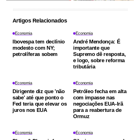
Artigos Relacionados
Economia
Economia
Ibovespa tem declínio
André Mendonça: É
modesto com NY;
importante que
petrolíferas sobem
Supremo dê resposta,
e logo, sobre reforma
tributária
Economia
Economia
Dirigente diz que 'não
Petróleo fecha em alta
sabe' até que ponto o
com impasse nas
Fed teria que elevar os
negociações EUA-Irã
juros nos EUA
para a reabertura de
Ormuz
Economia
Economia