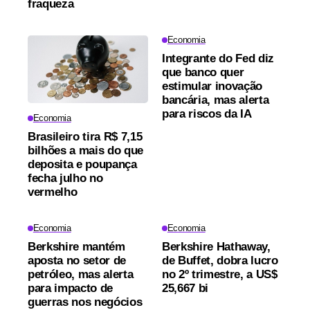
fraqueza
Economia
Integrante do Fed diz
que banco quer
estimular inovação
bancária, mas alerta
para riscos da IA
Economia
Brasileiro tira R$ 7,15
bilhões a mais do que
deposita e poupança
fecha julho no
vermelho
Economia
Economia
Berkshire mantém
Berkshire Hathaway,
aposta no setor de
de Buffet, dobra lucro
petróleo, mas alerta
no 2º trimestre, a US$
para impacto de
25,667 bi
guerras nos negócios