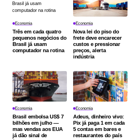
Economia
Economia
Três em cada quatro
Nova lei do piso do
pequenos negócios do
frete deve encarecer
Brasil já usam
custos e pressionar
computador na rotina
preços, alerta
indústria
Economia
Economia
Brasil embolsa US$ 7
Adeus, dinheiro vivo:
bilhões em julho —
Pix já paga 1 em cada
mas vendas aos EUA
5 contas em bares e
já dão sinal de
restaurantes do país