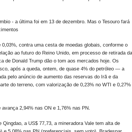
bio - a última foi em 13 de dezembro. Mas o Tesouro fará
cimentos
 de 0,03%, contra uma cesta de moedas globais, conforme o
elação ao futuro do Reino Unido, em processo de retirada d
mica de Donald Trump dão o tom aos mercados hoje. Os
risco, após a queda, ontem, de quase 4% do petróleo — a
da pelo anúncio de aumento das reservas do Irã e da
arte do terreno, com valorização de 0,23% no WTI e 0,27%
m e avança 2,94% nas ON e 1,76% nas PN.
e Qingdao, a US$ 77,73, a mineradora Vale tem alta de
o) e 5,08% nas PN (preferenciais, sem voto). Bradespar,