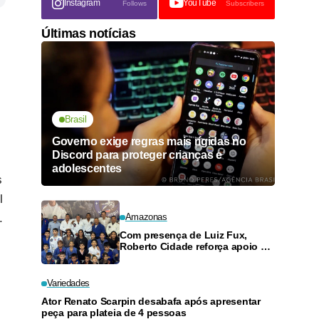
Instagram
YouTube
Follows
Subscribers
Últimas notícias
Brasil
Governo exige regras mais rígidas no
Discord para proteger crianças e
adolescentes
s
l
.
Amazonas
Com presença de Luiz Fux,
Roberto Cidade reforça apoio a
projeto social de jiu-jitsu no
Ouro Verde
Variedades
Ator Renato Scarpin desabafa após apresentar
peça para plateia de 4 pessoas