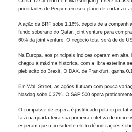
China. De acordo com Ma Guoqiang, chefe da assoc
prioridades de Pequim em seu plano de cortar a ca
A ação da BRF sobe 1,16%, depois de a companhia 
fundo soberano do Qatar, joint venture para compra
60% da joint venture. O negócio total será de de U
Na Europa, aos principais índices operam em alta
chegou à máxima histórica, com a libra esterlina 
plebiscito do Brexit. O DAX, de Frankfurt, ganha 
Em Wall Street, as ações flutuam com pouca variaç
Nasdaq sobe 0,37%. O S&P 500 opera praticamente
O compasso de espera é justificado pela expectat
fará na quarta-feira sua primeira coletiva de impre
esperam que o presidente eleito dê indicações sobr