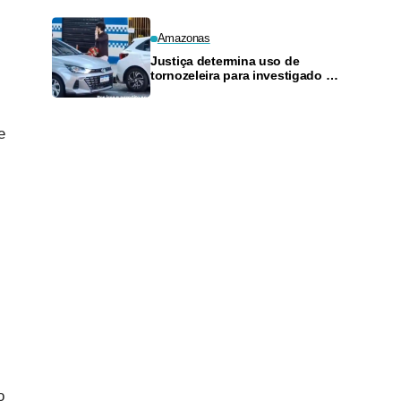
Amazonas
Justiça determina uso de
tornozeleira para investigado por
perseguir estudante em Manaus
e
o