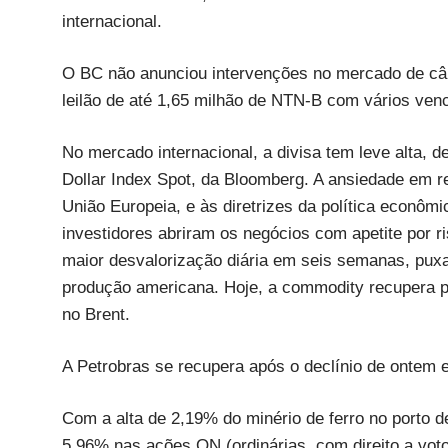
internacional.
O BC não anunciou intervenções no mercado de câm
leilão de até 1,65 milhão de NTN-B com vários ven
No mercado internacional, a divisa tem leve alta,
Dollar Index Spot, da Bloomberg. A ansiedade em r
União Europeia, e às diretrizes da política econô
investidores abriram os negócios com apetite por 
maior desvalorização diária em seis semanas, puxa
produção americana. Hoje, a commodity recupera p
no Brent.
A Petrobras se recupera após o declínio de onte
Com a alta de 2,19% do minério de ferro no porto d
5,96% nas ações ON (ordinárias, com direito a vot