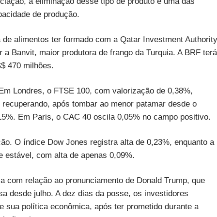
iação, a eliminação desse tipo de produto é uma das
pacidade de produção.
de alimentos ter formado com a Qatar Investment Authority
r a Banvit, maior produtora de frango da Turquia. A BRF terá
S$ 470 milhões.
. Em Londres, o FTSE 100, com valorização de 0,38%,
se recuperando, após tombar ao menor patamar desde o
0,15%. Em Paris, o CAC 40 oscila 0,05% no campo positivo.
ão. O índice Dow Jones registra alta de 0,23%, enquanto a
 estável, com alta de apenas 0,09%.
iva com relação ao pronunciamento de Donald Trump, que
nsa desde julho. A dez dias da posse, os investidores
e sua política econômica, após ter prometido durante a