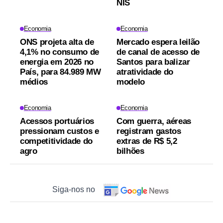
NIS
Economia
Economia
ONS projeta alta de
Mercado espera leilão
4,1% no consumo de
de canal de acesso de
energia em 2026 no
Santos para balizar
País, para 84.989 MW
atratividade do
médios
modelo
Economia
Economia
Acessos portuários
Com guerra, aéreas
pressionam custos e
registram gastos
competitividade do
extras de R$ 5,2
agro
bilhões
Siga-nos no