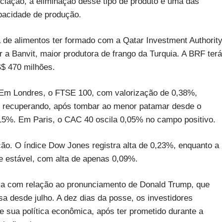
iação, a eliminação desse tipo de produto é uma das
pacidade de produção.
de alimentos ter formado com a Qatar Investment Authority
r a Banvit, maior produtora de frango da Turquia. A BRF terá
S$ 470 milhões.
. Em Londres, o FTSE 100, com valorização de 0,38%,
se recuperando, após tombar ao menor patamar desde o
0,15%. Em Paris, o CAC 40 oscila 0,05% no campo positivo.
ão. O índice Dow Jones registra alta de 0,23%, enquanto a
 estável, com alta de apenas 0,09%.
iva com relação ao pronunciamento de Donald Trump, que
nsa desde julho. A dez dias da posse, os investidores
e sua política econômica, após ter prometido durante a