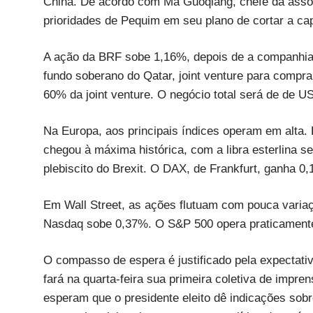
China. De acordo com Ma Guoqiang, chefe da assoc
prioridades de Pequim em seu plano de cortar a ca
A ação da BRF sobe 1,16%, depois de a companhia 
fundo soberano do Qatar, joint venture para compra
60% da joint venture. O negócio total será de de U
Na Europa, aos principais índices operam em alta
chegou à máxima histórica, com a libra esterlina 
plebiscito do Brexit. O DAX, de Frankfurt, ganha 
Em Wall Street, as ações flutuam com pouca variaç
Nasdaq sobe 0,37%. O S&P 500 opera praticamente
O compasso de espera é justificado pela expectat
fará na quarta-feira sua primeira coletiva de impre
esperam que o presidente eleito dê indicações sobr