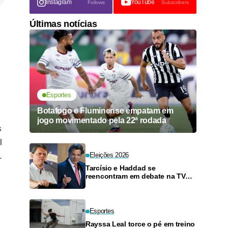
Instagram
YouTube
Follows
Subscribers
Últimas notícias
Esportes
Botafogo e Fluminense empatam em
jogo movimentado pela 22ª rodada
s
l
.
Eleições 2026
Tarcísio e Haddad se
reencontram em debate na TV
neste domingo
Esportes
Rayssa Leal torce o pé em treino