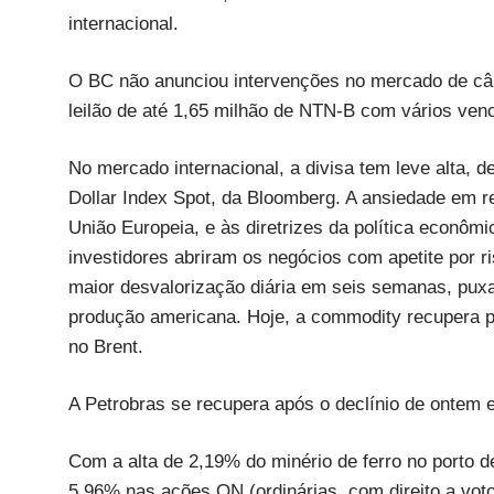
internacional.
O BC não anunciou intervenções no mercado de câm
leilão de até 1,65 milhão de NTN-B com vários ven
No mercado internacional, a divisa tem leve alta,
Dollar Index Spot, da Bloomberg. A ansiedade em r
União Europeia, e às diretrizes da política econô
investidores abriram os negócios com apetite por 
maior desvalorização diária em seis semanas, puxa
produção americana. Hoje, a commodity recupera p
no Brent.
A Petrobras se recupera após o declínio de onte
Com a alta de 2,19% do minério de ferro no porto d
5,96% nas ações ON (ordinárias, com direito a vot