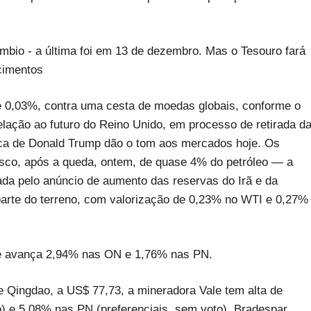
bio - a última foi em 13 de dezembro. Mas o Tesouro fará
cimentos
 de 0,03%, contra uma cesta de moedas globais, conforme o
elação ao futuro do Reino Unido, em processo de retirada d
mica de Donald Trump dão o tom aos mercados hoje. Os
risco, após a queda, ontem, de quase 4% do petróleo — a
da pelo anúncio de aumento das reservas do Irã e da
arte do terreno, com valorização de 0,23% no WTI e 0,27%
m e avança 2,94% nas ON e 1,76% nas PN.
e Qingdao, a US$ 77,73, a mineradora Vale tem alta de
o) e 5,08% nas PN (preferenciais, sem voto). Bradespar,