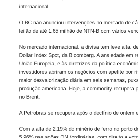
internacional.
O BC não anunciou intervenções no mercado de câm
leilão de até 1,65 milhão de NTN-B com vários ven
No mercado internacional, a divisa tem leve alta,
Dollar Index Spot, da Bloomberg. A ansiedade em r
União Europeia, e às diretrizes da política econô
investidores abriram os negócios com apetite por 
maior desvalorização diária em seis semanas, puxa
produção americana. Hoje, a commodity recupera p
no Brent.
A Petrobras se recupera após o declínio de onte
Com a alta de 2,19% do minério de ferro no porto d
5,96% nas ações ON (ordinárias, com direito a vot