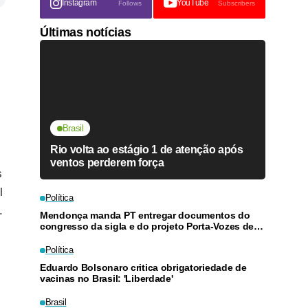
Instagram
YouTube
Follows
Subscribers
Últimas notícias
Brasil
Rio volta ao estágio 1 de atenção após
ventos perderem força
s
l
Política
.
Mendonça manda PT entregar documentos do
congresso da sigla e do projeto Porta-Vozes de
Lula
Política
Eduardo Bolsonaro critica obrigatoriedade de
vacinas no Brasil: 'Liberdade'
Brasil