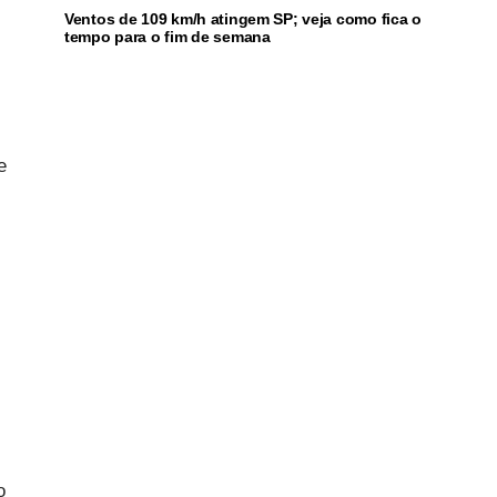
Ventos de 109 km/h atingem SP; veja como fica o
tempo para o fim de semana
e
o