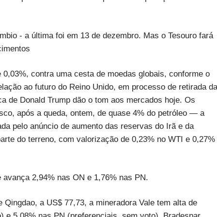
bio - a última foi em 13 de dezembro. Mas o Tesouro fará
cimentos
 de 0,03%, contra uma cesta de moedas globais, conforme o
elação ao futuro do Reino Unido, em processo de retirada d
mica de Donald Trump dão o tom aos mercados hoje. Os
risco, após a queda, ontem, de quase 4% do petróleo — a
da pelo anúncio de aumento das reservas do Irã e da
arte do terreno, com valorização de 0,23% no WTI e 0,27%
m e avança 2,94% nas ON e 1,76% nas PN.
e Qingdao, a US$ 77,73, a mineradora Vale tem alta de
o) e 5,08% nas PN (preferenciais, sem voto). Bradespar,