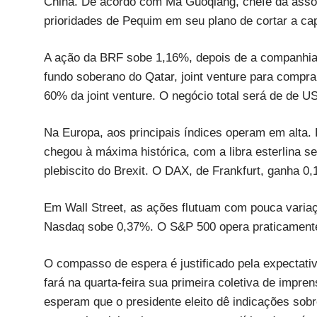
China. De acordo com Ma Guoqiang, chefe da assoc
prioridades de Pequim em seu plano de cortar a ca
A ação da BRF sobe 1,16%, depois de a companhia 
fundo soberano do Qatar, joint venture para compra
60% da joint venture. O negócio total será de de U
Na Europa, aos principais índices operam em alta
chegou à máxima histórica, com a libra esterlina 
plebiscito do Brexit. O DAX, de Frankfurt, ganha 
Em Wall Street, as ações flutuam com pouca variaç
Nasdaq sobe 0,37%. O S&P 500 opera praticamente
O compasso de espera é justificado pela expectat
fará na quarta-feira sua primeira coletiva de impre
esperam que o presidente eleito dê indicações sobr