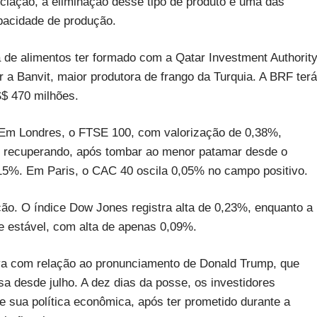
iação, a eliminação desse tipo de produto é uma das
pacidade de produção.
de alimentos ter formado com a Qatar Investment Authority
r a Banvit, maior produtora de frango da Turquia. A BRF terá
S$ 470 milhões.
. Em Londres, o FTSE 100, com valorização de 0,38%,
se recuperando, após tombar ao menor patamar desde o
0,15%. Em Paris, o CAC 40 oscila 0,05% no campo positivo.
ão. O índice Dow Jones registra alta de 0,23%, enquanto a
 estável, com alta de apenas 0,09%.
iva com relação ao pronunciamento de Donald Trump, que
nsa desde julho. A dez dias da posse, os investidores
e sua política econômica, após ter prometido durante a