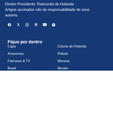
Diretor-Presidente: Raimundo de Holanda
Artigos assinados são de responsabilidade de seus
autores.
Fique por dentro
Capa
Coluna do Holanda
Amazonas
Policial
Famosos & TV
Manaus
Brasil
Mundo
Economia
Esportes
Geral
Site auditado
Relatório de auditoria em atualização