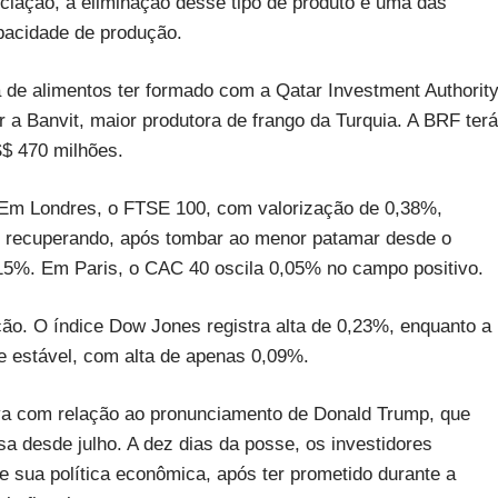
iação, a eliminação desse tipo de produto é uma das
pacidade de produção.
de alimentos ter formado com a Qatar Investment Authority
r a Banvit, maior produtora de frango da Turquia. A BRF terá
S$ 470 milhões.
. Em Londres, o FTSE 100, com valorização de 0,38%,
se recuperando, após tombar ao menor patamar desde o
0,15%. Em Paris, o CAC 40 oscila 0,05% no campo positivo.
ão. O índice Dow Jones registra alta de 0,23%, enquanto a
 estável, com alta de apenas 0,09%.
iva com relação ao pronunciamento de Donald Trump, que
nsa desde julho. A dez dias da posse, os investidores
e sua política econômica, após ter prometido durante a