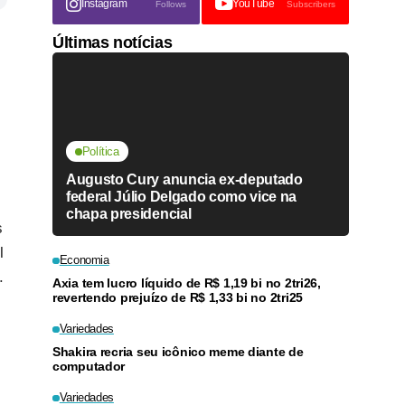
Instagram
YouTube
Follows
Subscribers
Últimas notícias
Política
Augusto Cury anuncia ex-deputado
federal Júlio Delgado como vice na
chapa presidencial
s
l
Economia
.
Axia tem lucro líquido de R$ 1,19 bi no 2tri26,
revertendo prejuízo de R$ 1,33 bi no 2tri25
Variedades
Shakira recria seu icônico meme diante de
computador
Variedades