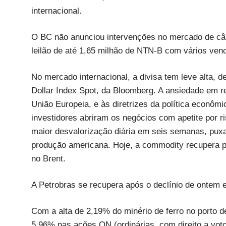
internacional.
O BC não anunciou intervenções no mercado de câm
leilão de até 1,65 milhão de NTN-B com vários ven
No mercado internacional, a divisa tem leve alta,
Dollar Index Spot, da Bloomberg. A ansiedade em r
União Europeia, e às diretrizes da política econô
investidores abriram os negócios com apetite por 
maior desvalorização diária em seis semanas, puxa
produção americana. Hoje, a commodity recupera p
no Brent.
A Petrobras se recupera após o declínio de onte
Com a alta de 2,19% do minério de ferro no porto d
5,96% nas ações ON (ordinárias, com direito a vot