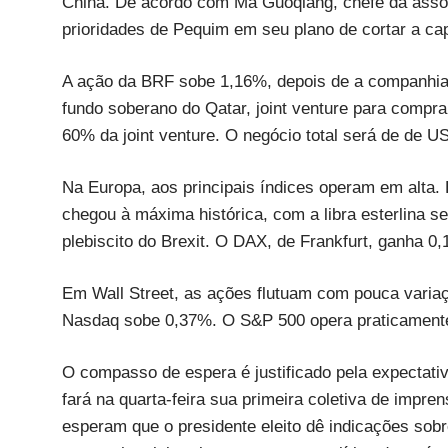
China. De acordo com Ma Guoqiang, chefe da assoc
prioridades de Pequim em seu plano de cortar a ca
A ação da BRF sobe 1,16%, depois de a companhia 
fundo soberano do Qatar, joint venture para compra
60% da joint venture. O negócio total será de de U
Na Europa, aos principais índices operam em alta
chegou à máxima histórica, com a libra esterlina 
plebiscito do Brexit. O DAX, de Frankfurt, ganha 
Em Wall Street, as ações flutuam com pouca variaç
Nasdaq sobe 0,37%. O S&P 500 opera praticamente
O compasso de espera é justificado pela expectat
fará na quarta-feira sua primeira coletiva de impre
esperam que o presidente eleito dê indicações sobr