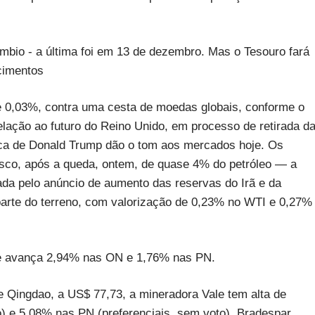
bio - a última foi em 13 de dezembro. Mas o Tesouro fará
cimentos
 de 0,03%, contra uma cesta de moedas globais, conforme o
elação ao futuro do Reino Unido, em processo de retirada d
mica de Donald Trump dão o tom aos mercados hoje. Os
risco, após a queda, ontem, de quase 4% do petróleo — a
da pelo anúncio de aumento das reservas do Irã e da
arte do terreno, com valorização de 0,23% no WTI e 0,27%
m e avança 2,94% nas ON e 1,76% nas PN.
e Qingdao, a US$ 77,73, a mineradora Vale tem alta de
o) e 5,08% nas PN (preferenciais, sem voto). Bradespar,