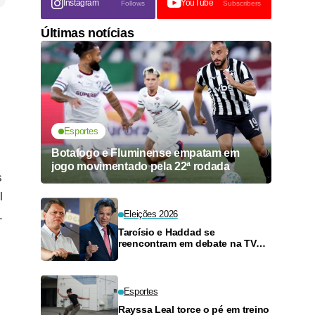
Instagram
YouTube
Follows
Subscribers
Últimas notícias
Esportes
Botafogo e Fluminense empatam em
jogo movimentado pela 22ª rodada
s
l
.
Eleições 2026
Tarcísio e Haddad se
reencontram em debate na TV
neste domingo
Esportes
Rayssa Leal torce o pé em treino