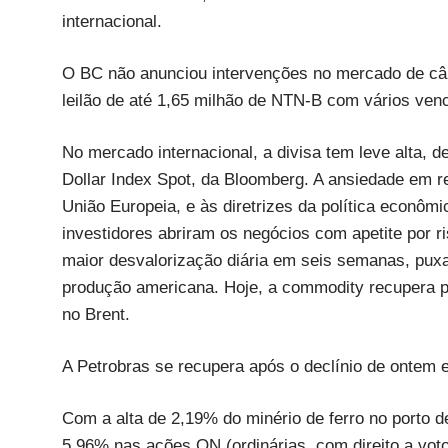
internacional.
O BC não anunciou intervenções no mercado de câm
leilão de até 1,65 milhão de NTN-B com vários ven
No mercado internacional, a divisa tem leve alta,
Dollar Index Spot, da Bloomberg. A ansiedade em r
União Europeia, e às diretrizes da política econô
investidores abriram os negócios com apetite por 
maior desvalorização diária em seis semanas, puxa
produção americana. Hoje, a commodity recupera p
no Brent.
A Petrobras se recupera após o declínio de onte
Com a alta de 2,19% do minério de ferro no porto d
5,96% nas ações ON (ordinárias, com direito a vot