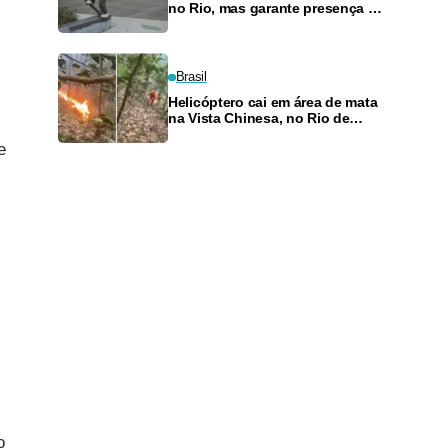
no Rio, mas garante presença no
SLS Takeover
Brasil
Helicóptero cai em área de mata
na Vista Chinesa, no Rio de
Janeiro
e
o