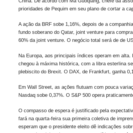
China. De acordo com Ma Guoqiang, chefe da assoc
prioridades de Pequim em seu plano de cortar a ca
A ação da BRF sobe 1,16%, depois de a companhia 
fundo soberano do Qatar, joint venture para compra
60% da joint venture. O negócio total será de de U
Na Europa, aos principais índices operam em alta
chegou à máxima histórica, com a libra esterlina 
plebiscito do Brexit. O DAX, de Frankfurt, ganha 
Em Wall Street, as ações flutuam com pouca variaç
Nasdaq sobe 0,37%. O S&P 500 opera praticamente
O compasso de espera é justificado pela expectat
fará na quarta-feira sua primeira coletiva de impre
esperam que o presidente eleito dê indicações sobr