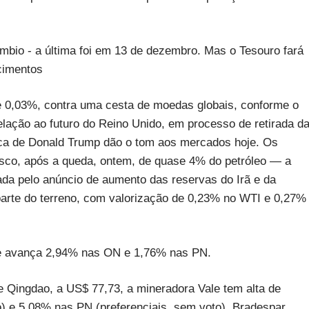
bio - a última foi em 13 de dezembro. Mas o Tesouro fará
cimentos
 de 0,03%, contra uma cesta de moedas globais, conforme o
elação ao futuro do Reino Unido, em processo de retirada d
mica de Donald Trump dão o tom aos mercados hoje. Os
risco, após a queda, ontem, de quase 4% do petróleo — a
da pelo anúncio de aumento das reservas do Irã e da
arte do terreno, com valorização de 0,23% no WTI e 0,27%
m e avança 2,94% nas ON e 1,76% nas PN.
e Qingdao, a US$ 77,73, a mineradora Vale tem alta de
o) e 5,08% nas PN (preferenciais, sem voto). Bradespar,