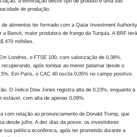
iação, a eliminação desse tipo de produto é uma das
pacidade de produção.
de alimentos ter formado com a Qatar Investment Authority
r a Banvit, maior produtora de frango da Turquia. A BRF terá
S$ 470 milhões.
. Em Londres, o FTSE 100, com valorização de 0,38%,
se recuperando, após tombar ao menor patamar desde o
0,15%. Em Paris, o CAC 40 oscila 0,05% no campo positivo.
ão. O índice Dow Jones registra alta de 0,23%, enquanto a
 estável, com alta de apenas 0,09%.
iva com relação ao pronunciamento de Donald Trump, que
nsa desde julho. A dez dias da posse, os investidores
e sua política econômica, após ter prometido durante a