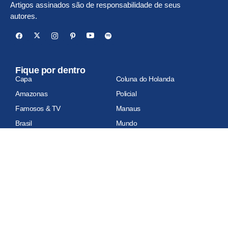
Artigos assinados são de responsabilidade de seus
autores.
Fique por dentro
Capa
Coluna do Holanda
Amazonas
Policial
Famosos & TV
Manaus
Brasil
Mundo
Economia
Esportes
Geral
Site auditado
Relatório de auditoria em atualização